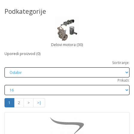
Podkategorije
Delovi motora (30)
Uporedi proizvod (0)
Sortiranje:
Prikaži:
1
2
>
>|