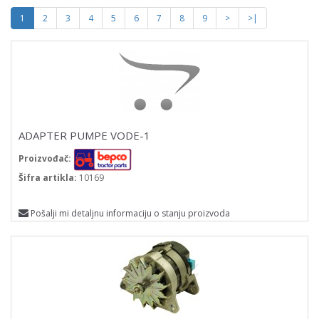
1
2
3
4
5
6
7
8
9
>
>|
ADAPTER PUMPE VODE-1
Proizvođač:
Šifra artikla:
10169
Pošalji mi detaljnu informaciju o stanju proizvoda