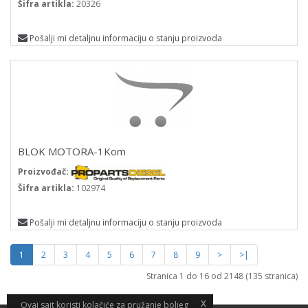
Šifra artikla:
20326
Pošalji mi detaljnu informaciju o stanju proizvoda
BLOK MOTORA-1Kom
Proizvođač:
Šifra artikla:
102974
Pošalji mi detaljnu informaciju o stanju proizvoda
1
2
3
4
5
6
7
8
9
>
>|
Stranica 1 do 16 od 2148 (135 stranica)
x
x
Ovaj sajt koristi kolačiće za pružanje boljeg
Ovaj sajt koristi kolačiće za pružanje boljeg