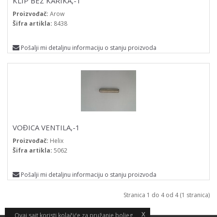
KLIP BEZ KARIKA,-1
Proizvođač:
Arow
Šifra artikla:
8438
Pošalji mi detaljnu informaciju o stanju proizvoda
VOĐICA VENTILA,-1
Proizvođač:
Helix
Šifra artikla:
5062
Pošalji mi detaljnu informaciju o stanju proizvoda
Stranica 1 do 4 od 4 (1 stranica)
x
x
Ovaj sajt koristi kolačiće za pružanje boljeg
Ovaj sajt koristi kolačiće za pružanje boljeg