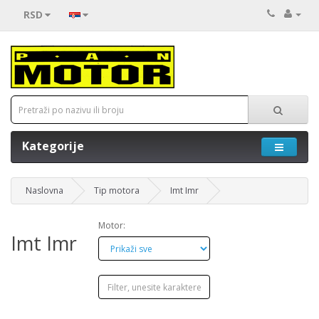
RSD
Kategorije
Naslovna
Tip motora
Imt Imr
Motor:
Imt Imr