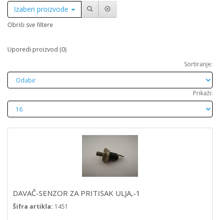
Izaberi proizvode
Obriši sve filtere
Uporedi proizvod (0)
Sortiranje:
Prikaži:
DAVAČ-SENZOR ZA PRITISAK ULJA,-1
Šifra artikla:
1451