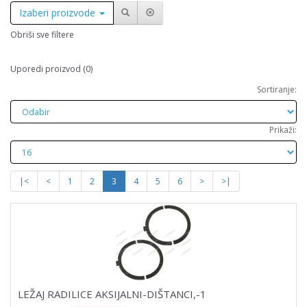
Izaberi proizvode
Obriši sve filtere
Uporedi proizvod (0)
Sortiranje:
Prikaži:
|<
<
1
2
3
4
5
6
>
>|
LEŽAJ RADILICE AKSIJALNI-DIŠTANCI,-1