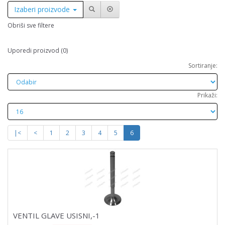
Izaberi proizvode
Obriši sve filtere
Uporedi proizvod (0)
Sortiranje:
Prikaži:
|<
<
1
2
3
4
5
6
VENTIL GLAVE USISNI,-1