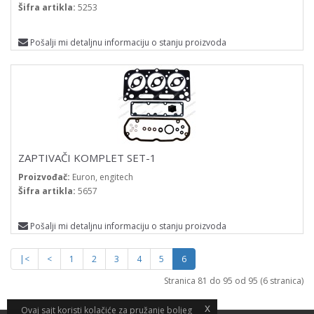
Šifra artikla:
5253
Pošalji mi detaljnu informaciju o stanju proizvoda
ZAPTIVAČI KOMPLET SET-1
Proizvođač:
Euron, engitech
Šifra artikla:
5657
Pošalji mi detaljnu informaciju o stanju proizvoda
|<
<
1
2
3
4
5
6
Stranica 81 do 95 od 95 (6 stranica)
x
x
Ovaj sajt koristi kolačiće za pružanje boljeg
Ovaj sajt koristi kolačiće za pružanje boljeg