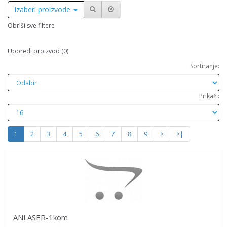
Izaberi proizvode
Obriši sve filtere
Uporedi proizvod (0)
Sortiranje:
Prikaži:
1
2
3
4
5
6
7
8
9
>
>|
ANLASER-1kom