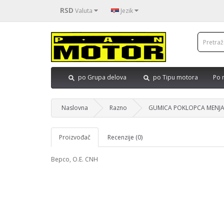
RSD
Valuta
Jezik
po Grupa delova
po Tipu motora
Po 
Naslovna
Razno
GUMICA POKLOPCA MENJA
Proizvođač
Recenzije (0)
Bepco, O.E. CNH