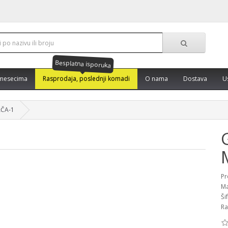
Besplatna isporuka
mesecima
Rasprodaja, poslednji komadi
O nama
Dostava
U
ČA-1
Pr
Ma
Ši
Ra