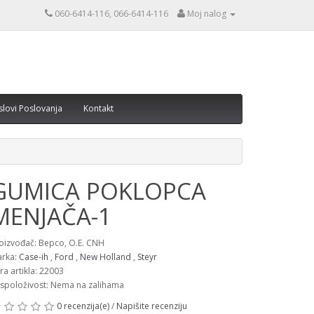
060-6414-116, 066-6414-116
Moj nalog
slovi Poslovanja
Kontakt
GUMICA POKLOPCA
MENJAČA-1
oizvođač: Bepco, O.E. CNH
rka:
Case-ih
,
Ford
,
New Holland
,
Steyr
fra artikla: 22003
spoloživost: Nema na zalihama
0 recenzija(e)
/
Napišite recenziju