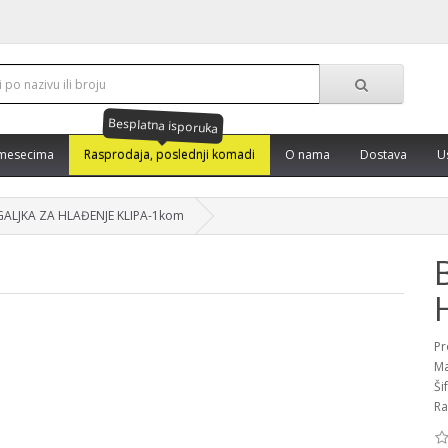
Besplatna isporuka
mesecima
Rasprodaja, poslednji komadi
O nama
Dostava
U
GALJKA ZA HLAĐENJE KLIPA-1kom
Pr
Ma
Ši
Ra