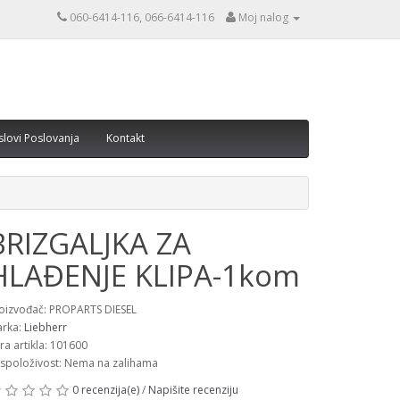
060-6414-116, 066-6414-116
Moj nalog
slovi Poslovanja
Kontakt
BRIZGALJKA ZA
HLAĐENJE KLIPA-1kom
oizvođač: PROPARTS DIESEL
rka:
Liebherr
fra artikla: 101600
spoloživost: Nema na zalihama
0 recenzija(e)
/
Napišite recenziju