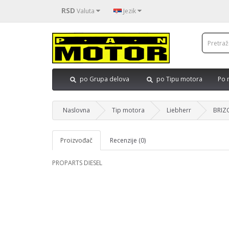
RSD
Valuta
Jezik
po Grupa delova
po Tipu motora
Po 
Naslovna
Tip motora
Liebherr
BRIZ
Proizvođač
Recenzije (0)
PROPARTS DIESEL