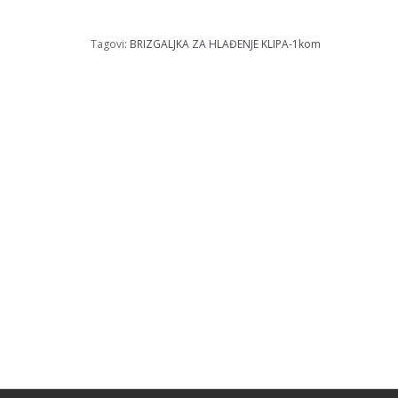
Tagovi:
BRIZGALJKA ZA HLAĐENJE KLIPA-1kom